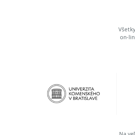
Všetky
on-li
Na veľ