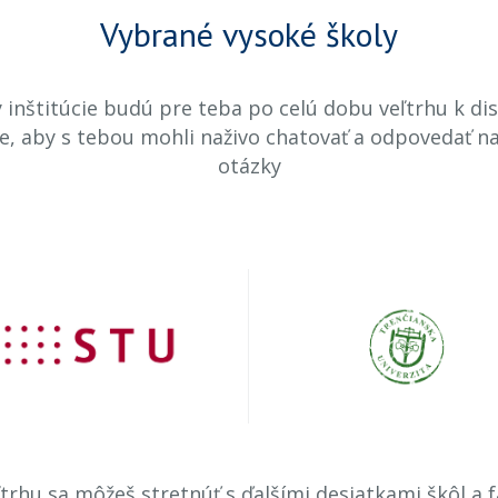
Vybrané vysoké školy
 inštitúcie budú pre teba po celú dobu veľtrhu k dis
ne, aby s tebou mohli naživo chatovať a odpovedať na
otázky
trhu sa môžeš stretnúť s ďalšími desiatkami škôl a fa