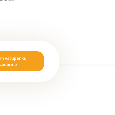
em vstupenku
zadarmo