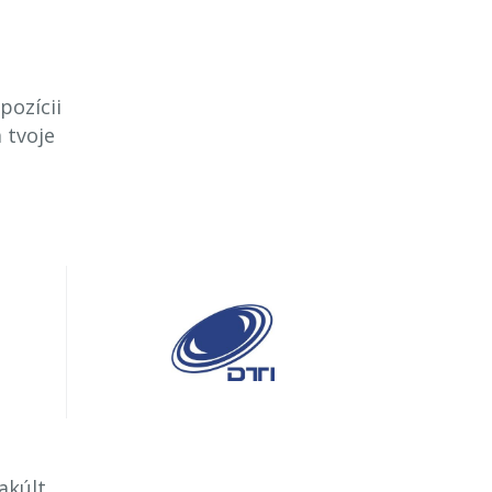
pozícii
 tvoje
kúlt...