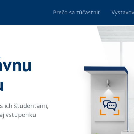
Prečo sa zúčastniť
Vystavov
ávnu
u
 s ich študentami,
skaj vstupenku